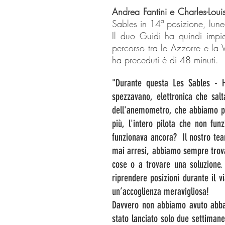
Andrea Fantini e Charles-Lou
Sables in 14ª posizione, lune
Il duo Guidi ha quindi imp
percorso tra le Azzorre e la 
ha preceduti è di 48 minuti.
"Durante questa Les Sables - 
spezzavano, elettronica che sal
dell'anemometro, che abbiamo po
più, l'intero pilota che non fun
funzionava ancora? Il nostro tea
mai arresi, abbiamo sempre trovat
cose o a trovare una soluzione
riprendere posizioni durante il v
un’accoglienza meravigliosa!
Davvero non abbiamo avuto abba
stato lanciato solo due settiman