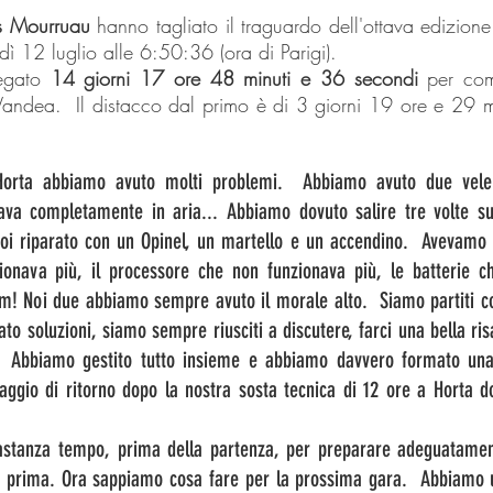
is Mourruau
hanno tagliato il traguardo dell'ottava edizione 
dì 12 luglio alle 6:50:36 (ora di Parigi).
iegato
14 giorni 17 ore 48 minuti e 36 secondi
per com
Vandea. Il distacco dal primo è di 3 giorni 19 ore e 29 mi
Horta abbiamo avuto molti problemi. Abbiamo avuto due vele
tava completamente in aria... Abbiamo dovuto salire tre volte s
i riparato con un Opinel, un martello e un accendino. Avevamo 
zionava più, il processore che non funzionava più, le batterie c
m! Noi due abbiamo sempre avuto il morale alto. Siamo partiti con
o soluzioni, siamo sempre riusciti a discutere, farci una bella ris
. Abbiamo gestito tutto insieme e abbiamo davvero formato un
iaggio di ritorno dopo la nostra sosta tecnica di 12 ore a Horta do
stanza tempo, prima della partenza, per preparare adeguatament
e prima. Ora sappiamo cosa fare per la prossima gara. Abbiamo una