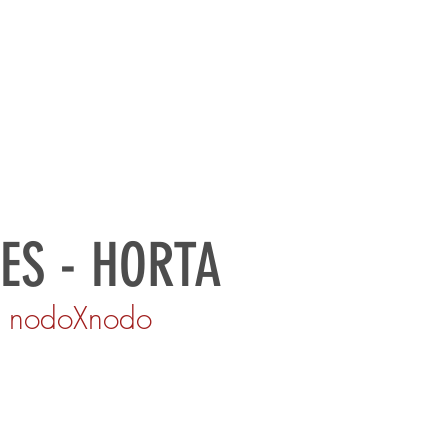
RATE SAILING
CONTATTI
ES - HORTA
I nodoXnodo