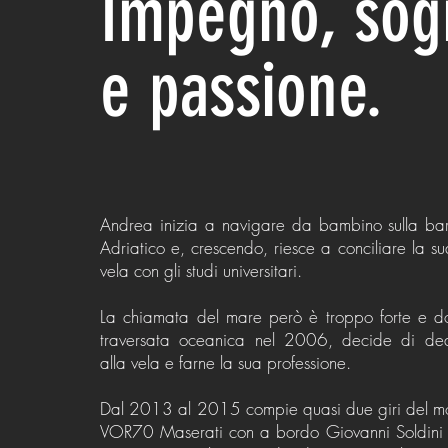
Impegno, sog
e passione.
Andrea inizia a navigare da bambino sulla bar
Adriatico e, crescendo, riesce a conciliare la s
vela con gli studi universitari.
La chiamata del mare però è troppo forte e d
traversata oceanica nel 2006, decide di dedi
alla vela e farne la sua professione.
Dal 2013 al 2015 compie quasi due giri del m
VOR70 Maserati con a bordo Giovanni Soldini 