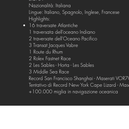
Nazionalità: Italiana
Lingue: Italiano, Spagnolo, Inglese, Francese
Highlights:
16 traversate Atlantiche
1 traversata dell’oceano Indiano
2 traversate dell’Oceano Pacifico
3 Transat Jacques Vabre
1 Route du Rhum
2 Rolex Fastnet Race
2 Les Sables - Horta - Les Sables
3 Middle Sea Race
Record San Francisco Shanghai - Maserati VOR
Tentativo di Record New York Cape Lizard - Ma
+100.000 miglia in navigazione oceanica