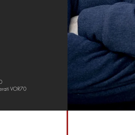
70
serati VOR70