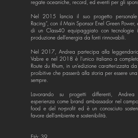
regate oceaniche, record, ed eventi per gli spons
Nel 2015 lancia il suo progetto personale 
Racing”, con il Main Sponsor Enel Green Power,
di un Class40 equipaggiato con tecnologie i
produzione dell’energia da fonti rinnovabili.
Nel 2017, Andrea partecipa alla leggendaria
Vabre e nel 2018 è l’unico italiano a completa
Route du Rhum, in un’edizione caratterizzata da
proibitive che passerà alla storia per essere una
sempre.
Lavorando su progetti differenti, Andre
esperienza come brand ambassador nel campo
food e del no-profit ed è un conosciuto sosten
favore dell’ambiente e sostenibilità.
Età: 39